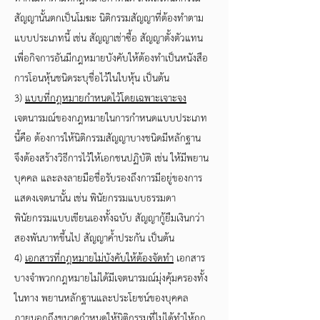
สัญญานั้นตกเป็นโมฆะ นิติกรรมสัญญาที่ต้องทำตาม
แบบประเภทนี้ เช่น สัญญาเช่าซื้อ สัญญาตั้งตัวแทน
เพื่อกิจการอันมีกฎหมายบังคับให้ต้องทำเป็นหนังสือ
การโอนหุ้นชนิดระบุชื่อไว้ในใบหุ้น เป็นต้น
3)
แบบที่กฎหมายกำหนดไว้โดยเฉพาะเจาะจง
เจตนารมณ์ของกฎหมายในการกำหนดแบบประเภท
นี้คือ ต้องการให้นิติกรรมสัญญาบางชนิดมีหลักฐาน
จึงต้องสร้างวิธีการไว้ให้เอกชนปฏิบัติ เช่น ให้มีพยาน
บุคคล และลงลายมือชื่อรับรองถึงการมีอยู่ของการ
แสดงเจตนานั้น เช่น พินัยกรรมแบบธรรมดา
พินัยกรรมแบบเขียนเองทั้งฉบับ สัญญากู้ยืมเงินกว่า
สองพันบาทขึ้นไป สัญญาค้ำประกัน เป็นต้น
4)
เอกสารที่กฎหมายไม่บังคับให้ต้องจัดทำ
เอกสาร
บางจำพวกกฎหมายไม่ได้มีเจตนารมณ์มุ่งคุ้มครองทั้ง
ในทาง พยานหลักฐานและประโยชน์ของบุคคล
ภายนอกถึงขนาดกำหนดให้นิติกรรมที่ไม่ได้ทำให้ถูก