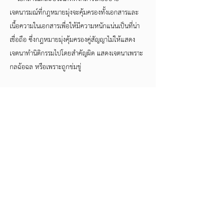
เจตนารมณ์ที่กฎหมายมุ่งจะคุ้มครองทั้งเอกสารและ
เนื้อความในเอกสารเพื่อให้มีความหนักแน่นเป็นที่น่า
เชื่อถือ ซึ่งกฎหมายมุ่งคุ้มครองคู่สัญญาไม่ให้แสดง
เจตนาทำนิติกรรมไปโดยสำคัญผิด แสดงเจตนาเพราะ
กลฉ้อฉล หรือเพราะถูกข่มขู่
บันทึกข้อตกลง
"บันทึกข้อตกลง (Memorandum Of Agreement)
หรือ MOA" เป็นหนังสือหรือสัญญา ซึ่งมีข้อความที่
ระบุหลักเกณฑ์หรือวิธีการให้บุคคลที่เกี่ยวข้องต้อง
ปฏิบัติหรือดำเนินการในเรื่องใดเรื่องหนึ่งตามที่ตกลง
หรือตามเงื่อนไขที่กำหนดไว้ สำหรับ MOA หรือ
บันทึกข้อตกลงนั้นกฎหมายให้ความคุ้มครอง เพราะ
ข้อตกลงก็คือสัญญา ดังนั้นหากฝ่ายใดฝ่ายหนึ่ง
ประพฤติผิดสัญญา อีกฝ่ายหนึ่งก็สามารถฟ้องร้อง
ดำเนินคดีตามประมวลกฎหมายแพ่งและพาณิชย์ได้